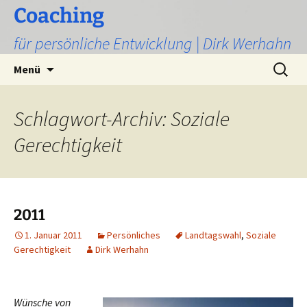
Zum
Coaching
Inhalt
für persönliche Entwicklung | Dirk Werhahn
springen
Suchen
Menü
nach:
Schlagwort-Archiv: Soziale
Gerechtigkeit
2011
1. Januar 2011
Persönliches
Landtagswahl
,
Soziale
Gerechtigkeit
Dirk Werhahn
Wünsche von