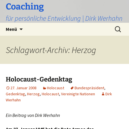
Zum
Coaching
Inhalt
für persönliche Entwicklung | Dirk Werhahn
springen
Suchen
Menü
nach:
Schlagwort-Archiv: Herzog
Holocaust-Gedenktag
27. Januar 2008
Holocaust
Bundespräsident
,
Gedenktag
,
Herzog
,
Holocaust
,
Vereinigte Nationen
Dirk
Werhahn
Ein Beitrag von Dirk Werhahn