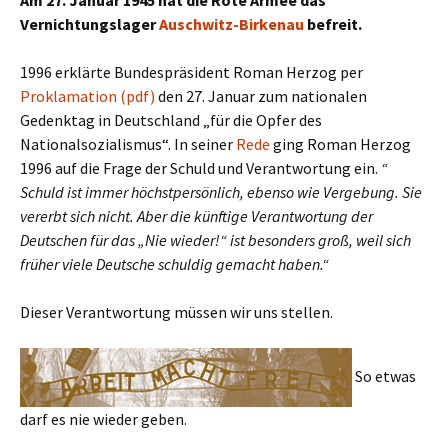
Am 27. Januar 1945
hat die Rote Armee das
Vernichtungslager
Auschwitz-Birkenau
befreit.
1996 erklärte Bundespräsident Roman Herzog per
Proklamation (pdf)
den 27. Januar zum nationalen
Gedenktag in Deutschland „für die Opfer des
Nationalsozialismus“. In seiner
Rede
ging Roman Herzog
1996 auf die Frage der Schuld und Verantwortung ein.
“
Schuld ist immer höchstpersönlich, ebenso wie Vergebung. Sie
vererbt sich nicht. Aber die künftige Verantwortung der
Deutschen für das „Nie wieder!“ ist besonders groß, weil sich
früher viele Deutsche schuldig gemacht haben.“
Dieser Verantwortung müssen wir uns stellen.
So etwas
darf es nie wieder geben.