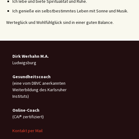
Ich lebe und biete Spiritualität und Ruhe.
Ich genieße ein selbstbestimmtes Leben mit Sonne und Musik.
Werteglück und Wohlfühlglück sind in einer guten Balance.
Dirk Werhahn M.A.
Ludwigsburg
Gesundheitscoach
(eine vom DBVC anerkannten
Weiterbildung des Karlsruher
Instituts)
Online-C
oach
(CAI® zertifiziert)
Kontakt per Mail