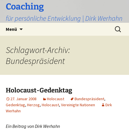
Zum
Coaching
Inhalt
für persönliche Entwicklung | Dirk Werhahn
springen
Suchen
Menü
nach:
Schlagwort-Archiv:
Bundespräsident
Holocaust-Gedenktag
27. Januar 2008
Holocaust
Bundespräsident
,
Gedenktag
,
Herzog
,
Holocaust
,
Vereinigte Nationen
Dirk
Werhahn
Ein Beitrag von Dirk Werhahn