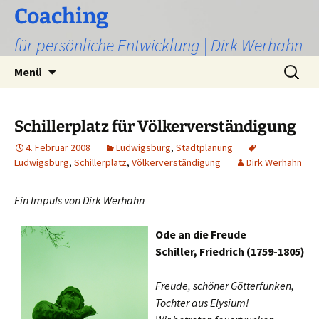
Zum
Coaching
Inhalt
für persönliche Entwicklung | Dirk Werhahn
springen
Suchen
Menü
nach:
Schillerplatz für Völkerverständigung
4. Februar 2008
Ludwigsburg
,
Stadtplanung
Ludwigsburg
,
Schillerplatz
,
Völkerverständigung
Dirk Werhahn
Ein Impuls von Dirk Werhahn
Ode an die Freude
Schiller, Friedrich (1759-1805)
Freude, schöner Götterfunken,
Tochter aus Elysium!