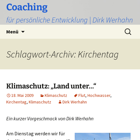
Zum
Coaching
Inhalt
für persönliche Entwicklung | Dirk Werhahn
springen
Suchen
Menü
nach:
Schlagwort-Archiv: Kirchentag
Klimaschutz: „Land unter…“
18. Mai 2009
Klimaschutz
Flut
,
Hochwasser
,
Kirchentag
,
Klimaschutz
Dirk Werhahn
Ein kurzer Vorgeschmack von Dirk Werhahn
Am Dienstag werden wir für