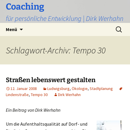
Zum
Coaching
Inhalt
für persönliche Entwicklung | Dirk Werhahn
springen
Suchen
Menü
nach:
Schlagwort-Archiv: Tempo 30
Straßen lebenswert gestalten
12. Januar 2008
Ludwigsburg
,
Ökologie
,
Stadtplanung
Lindenstraße
,
Tempo 30
Dirk Werhahn
Ein Beitrag von Dirk Wer
hahn
Um die Aufenthaltsqualität auf Dorf- und