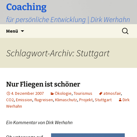
Zum
Coaching
Inhalt
für persönliche Entwicklung | Dirk Werhahn
springen
Suchen
Menü
nach:
Schlagwort-Archiv: Stuttgart
Nur Fliegen ist schöner
4. Dezember 2007
Ökologie
,
Tourismus
atmosfair
,
CO2
,
Emission
,
flugreisen
,
Klimaschutz
,
Projekt
,
Stuttgart
Dirk
Werhahn
Ein Kommentar von Dirk Werhahn