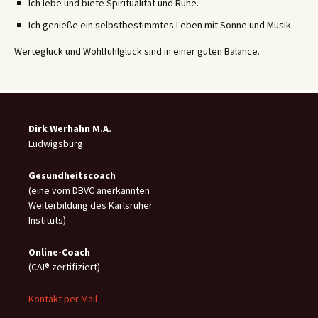
Ich lebe und biete Spiritualität und Ruhe.
Ich genieße ein selbstbestimmtes Leben mit Sonne und Musik.
Werteglück und Wohlfühlglück sind in einer guten Balance.
Dirk Werhahn M.A.
Ludwigsburg
Gesundheitscoach
(eine vom DBVC anerkannten
Weiterbildung des Karlsruher
Instituts)
Online-C
oach
(CAI® zertifiziert)
Kontakt per Mail