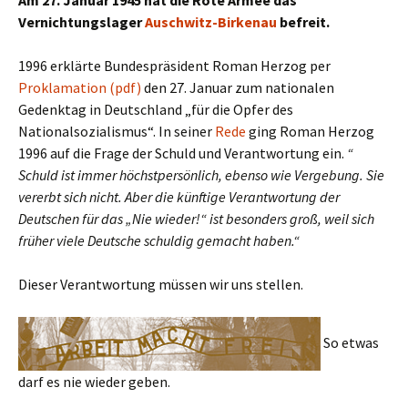
Am 27. Januar 1945
hat die Rote Armee das
Vernichtungslager
Auschwitz-Birkenau
befreit.
1996 erklärte Bundespräsident Roman Herzog per
Proklamation (pdf)
den 27. Januar zum nationalen
Gedenktag in Deutschland „für die Opfer des
Nationalsozialismus“. In seiner
Rede
ging Roman Herzog
1996 auf die Frage der Schuld und Verantwortung ein.
“
Schuld ist immer höchstpersönlich, ebenso wie Vergebung. Sie
vererbt sich nicht. Aber die künftige Verantwortung der
Deutschen für das „Nie wieder!“ ist besonders groß, weil sich
früher viele Deutsche schuldig gemacht haben.“
Dieser Verantwortung müssen wir uns stellen.
So etwas
darf es nie wieder geben.