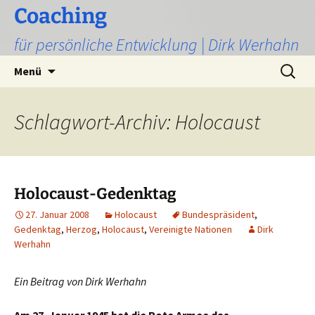
Zum
Coaching
Inhalt
für persönliche Entwicklung | Dirk Werhahn
springen
Suchen
Menü
nach:
Schlagwort-Archiv: Holocaust
Holocaust-Gedenktag
27. Januar 2008
Holocaust
Bundespräsident
,
Gedenktag
,
Herzog
,
Holocaust
,
Vereinigte Nationen
Dirk
Werhahn
Ein Beitrag von Dirk Werhahn