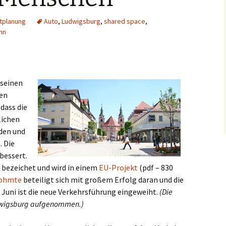
tplanung
Auto
,
Ludwigsburg
,
shared space
,
hn
 seinen
den
 dass die
lichen
den und
. Die
bessert.
bezeichet und wird in einem
EU-Projekt
(pdf – 830
rohmte
beteiligt sich mit großem Erfolg daran und die
. Juni ist die neue Verkehrsführung eingeweiht.
(Die
udwigsburg aufgenommen.)