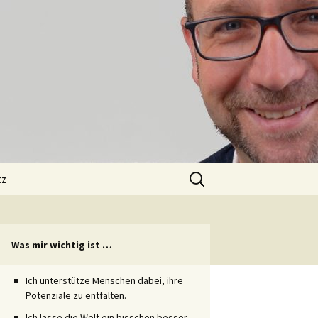
Suchen
tz
nach:
Was mir wichtig ist …
Ich unterstütze Menschen dabei, ihre
Potenziale zu entfalten.
Ich lasse die Welt ein bisschen besser