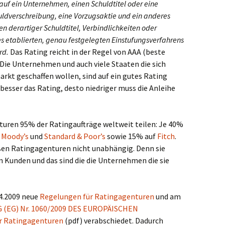
 auf ein Unternehmen, einen Schuldtitel oder eine
huldverschreibung, eine Vorzugsaktie und ein anderes
n derartiger Schuldtitel, Verbindlichkeiten oder
s etablierten, genau festgelegten Einstufungsverfahrens
rd.
Das Rating reicht in der Regel von AAA (beste
 Die Unternehmen und auch viele Staaten die sich
rkt geschaffen wollen, sind auf ein gutes Rating
 besser das Rating, desto niedriger muss die Anleihe
genturen 95% der Ratingaufträge weltweit teilen: Je 40%
n
Moody’s
und
Standard & Poor’s
sowie 15% auf
Fitch
.
oßen Ratingagenturen nicht unabhängig. Denn sie
 Kunden und das sind die die Unternehmen die sie
4.2009 neue
Regelungen für Ratingagenturen
und am
(EG) Nr. 1060/2009 DES EUROPÄISCHEN
 Ratingagenturen
(pdf) verabschiedet. Dadurch