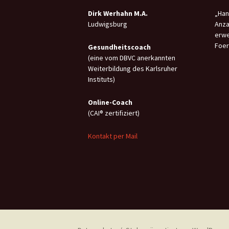
Dirk Werhahn M.A.
„Han
Ludwigsburg
Anza
erwe
Foer
Gesundheitscoach
(eine vom DBVC anerkannten
Weiterbildung des Karlsruher
Instituts)
Online-C
oach
(CAI® zertifiziert)
Kontakt per Mail