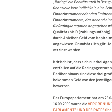
„Rating“ ein Bonitätsurteil in Bezug
finanzielle Verbindlichkeit, eine Sc
Finanzinstrument oder den Emittente
Finanzinstrumente, das anhand eine
für Ratingkategorien abgegeben wi
Qualität) bis D (zahlungsunfähig).
durch Anleihen Geld vom Kapitalma
angewiesen. Grundsätzlich gilt: Je
verzinst werden.
Kritisch ist, dass sich nur drei A
entfallen auf die Ratingagenture
Darüber hinaus sind diese drei gr
bekommen Geld von den jeweiligen
bewerten.
Das Europaparlament hat am 23.0
16.09.2009 wurde die
VERORDNUNG 
PARLAMENTS UND DES RATES über