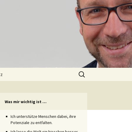
Suchen
tz
nach:
Was mir wichtig ist …
Ich unterstütze Menschen dabei, ihre
Potenziale zu entfalten.
Ich lasse die Welt ein bisschen besser