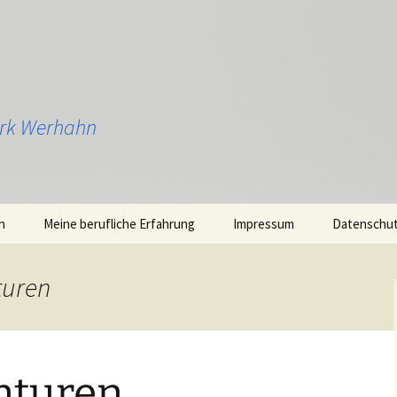
Dirk Werhahn
n
Meine berufliche Erfahrung
Impressum
Datenschu
turen
nturen