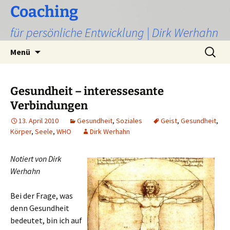
Zum
Coaching
Inhalt
für persönliche Entwicklung | Dirk Werhahn
springen
Suchen
Menü
nach:
Gesundheit – interessesante
Verbindungen
13. April 2010
Gesundheit
,
Soziales
Geist
,
Gesundheit
,
Körper
,
Seele
,
WHO
Dirk Werhahn
Notiert
von Dirk
Werhahn
Bei der Frage, was
denn Gesundheit
bedeutet, bin ich auf