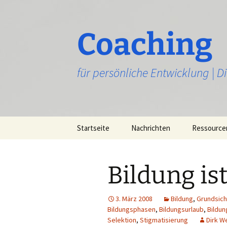
Zum
Inhalt
springen
Coaching
für persönliche Entwicklung | 
Startseite
Nachrichten
Ressource
Bildung is
3. März 2008
Bildung
,
Grundsic
Bildungsphasen
,
Bildungsurlaub
,
Bildun
Selektion
,
Stigmatisierung
Dirk W