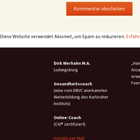
Diese Website verwendet Akismet, um Spam zu reduzieren.
Erfahr
Dirk Werhahn M.A.
„Han
Ludwigsburg
Anza
erwe
Foer
Gesundheitscoach
(eine vom DBVC anerkannten
Weiterbildung des Karlsruher
Instituts)
Online-C
oach
(CAI® zertifiziert)
Kontakt per Mail