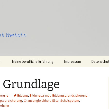
Dirk Werhahn
n
Meine berufliche Erfahrung
Impressum
Datenschu
t Grundlage
herung
Bildung
,
Bildungsarmut
,
Bildungsgrundsicherung
,
gsversicherung
,
Chancengleichheit
,
Elite
,
Schulsystem
,
erhahn