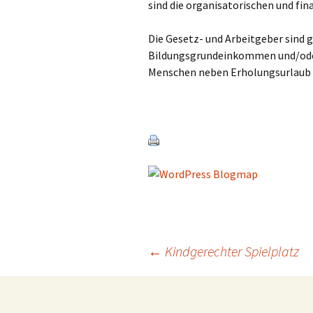
sind die organisatorischen und f
Die Gesetz- und Arbeitgeber sind 
Bildungsgrundeinkommen und/oder 
Menschen neben Erholungsurlaub z
Beitragsnavigation
←
Kindgerechter Spielplatz