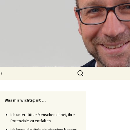
Suchen
tz
nach:
Was mir wichtig ist …
Ich unterstütze Menschen dabei, ihre
Potenziale zu entfalten.
Ich lasse die Welt ein bisschen besser