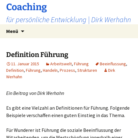
Zum
Coaching
Inhalt
für persönliche Entwicklung | Dirk Werhahn
springen
Suchen
Menü
nach:
Definition Führung
11. Januar 2015
Arbeitswelt
,
Führung
Beeinflussung
,
Definition
,
Führung
,
Handeln
,
Prozess
,
Strukturen
Dirk
Werhahn
Ein Beitrag von Dirk Werhahn
Es gibt eine Vielzahl an Definitionen für Führung. Folgende
Beispiele verschaffen einen guten Einstieg in das Thema.
Für Wunderer ist Führung die soziale Beeinflussung der
Mitarbeitenden, um die Wertschöpfung innerhalb einer