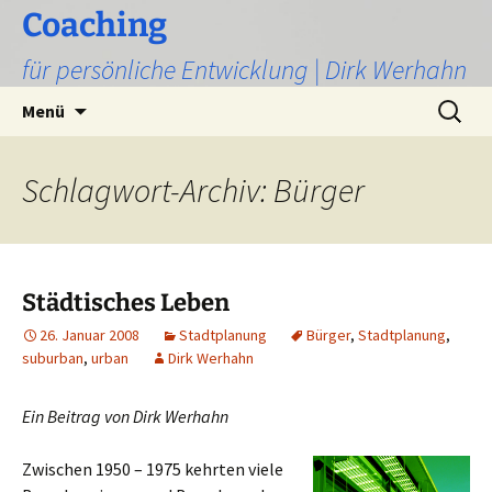
Zum
Coaching
Inhalt
für persönliche Entwicklung | Dirk Werhahn
springen
Suchen
Menü
nach:
Schlagwort-Archiv: Bürger
Städtisches Leben
26. Januar 2008
Stadtplanung
Bürger
,
Stadtplanung
,
suburban
,
urban
Dirk Werhahn
Ein Beitrag von Dirk Werhahn
Zwischen 1950 – 1975 kehrten viele