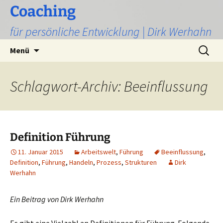
Zum
Coaching
Inhalt
für persönliche Entwicklung | Dirk Werhahn
springen
Suchen
Menü
nach:
Schlagwort-Archiv: Beeinflussung
Definition Führung
11. Januar 2015
Arbeitswelt
,
Führung
Beeinflussung
,
Definition
,
Führung
,
Handeln
,
Prozess
,
Strukturen
Dirk
Werhahn
Ein Beitrag von Dirk Werhahn